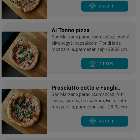
parmezán sajt - 28-32 cm
4 970 Ft
Al Tonno pizza
San Marzano paradicsomszósz, tonhal,
olívabogyó, bazsalikom, Fior di latte
mozzarella, parmezán sajt - 28-32 cm
4 100 Ft
Prosciutto cotto e Funghi
pizza
San Marzano paradicsomszósz, főtt
sonka, gomba, bazsalikom, Fior di latte
mozzarella, parmezán sajt - 28-32 cm
4 340 Ft