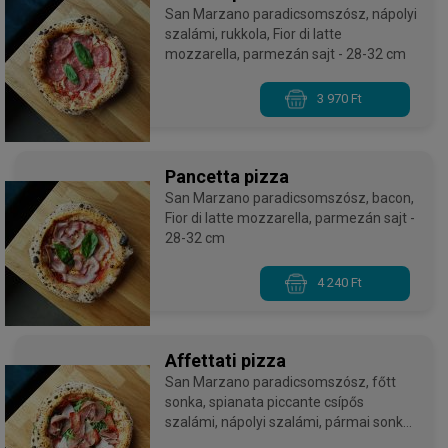
San Marzano paradicsomszósz, nápolyi
szalámi, rukkola, Fior di latte
mozzarella, parmezán sajt - 28-32 cm
3 970 Ft
Pancetta pizza
San Marzano paradicsomszósz, bacon,
Fior di latte mozzarella, parmezán sajt -
28-32 cm
4 240 Ft
Affettati pizza
San Marzano paradicsomszósz, főtt
sonka, spianata piccante csípős
szalámi, nápolyi szalámi, pármai sonka,
rukkola, Fior di latte mozzarella,