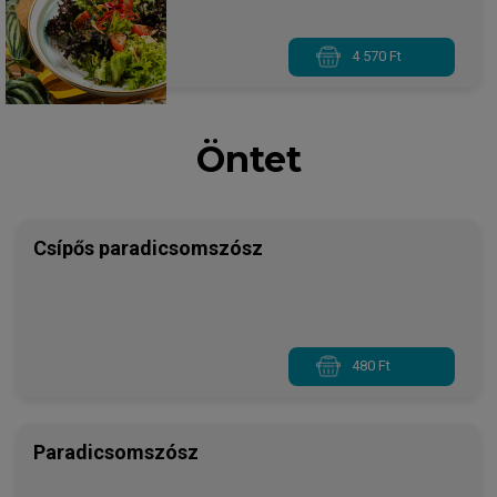
4 570 Ft
Öntet
Csípős paradicsomszósz
480 Ft
Paradicsomszósz