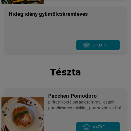
Hideg idény gyümölcskrémleves
3 100 Ft
Tészta
Paccheri Pomodoro
pirított koktélparadicsommal, aszalt
paradicsomszálakkal, parmezán sajttal
4 470 Ft