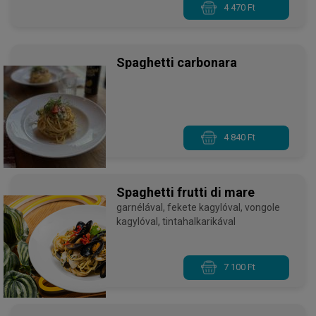
4 470 Ft
Spaghetti carbonara
4 840 Ft
Spaghetti frutti di mare
garnélával, fekete kagylóval, vongole
kagylóval, tintahalkarikával
7 100 Ft