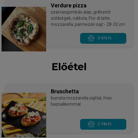
Verdure pizza
szarvasgombás alap, grillezett
zöldségek, rukkola, Fior di latte
mozzarella, parmezán sajt - 28-32 cm
3 970 Ft
Előétel
Bruschetta
burrata mozzarella sajttal, friss
bazsalikommal
2 740 Ft