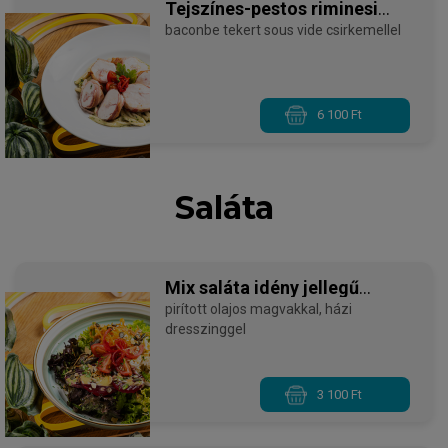
Tejszínes-pestos riminesi
tészta
baconbe tekert sous vide csirkemellel
6 100 Ft
Saláta
Mix saláta idény jellegű
zöldségekkel
pirított olajos magvakkal, házi
dresszinggel
3 100 Ft