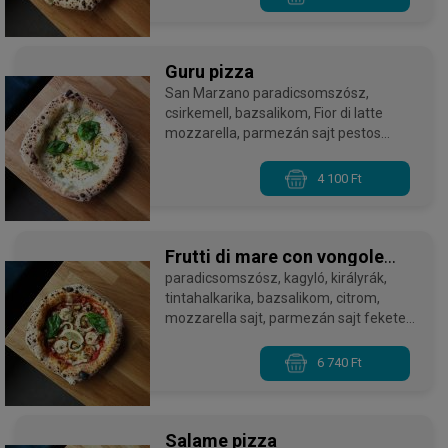
Guru pizza
San Marzano paradicsomszósz,
csirkemell, bazsalikom, Fior di latte
mozzarella, parmezán sajt pestos
csirkével - 28-32 cm
4 100 Ft
Frutti di mare con vongole
pizza
paradicsomszósz, kagyló, királyrák,
tintahalkarika, bazsalikom, citrom,
mozzarella sajt, parmezán sajt fekete
kagylóval, Vongole kagylóval - 28-32 cm
6 740 Ft
Salame pizza