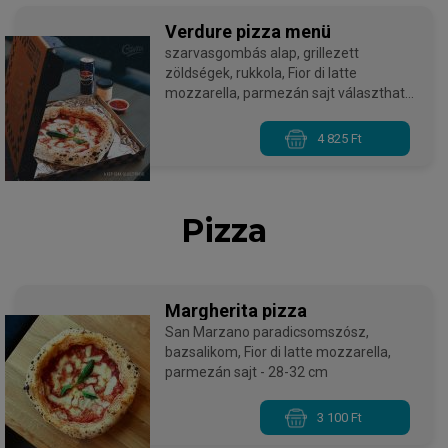
Verdure pizza menü
szarvasgombás alap, grillezett
zöldségek, rukkola, Fior di latte
mozzarella, parmezán sajt választható
szósszal, választható üdítővel, mini
tiramisuval
4 825 Ft
Pizza
Margherita pizza
San Marzano paradicsomszósz,
bazsalikom, Fior di latte mozzarella,
parmezán sajt - 28-32 cm
3 100 Ft