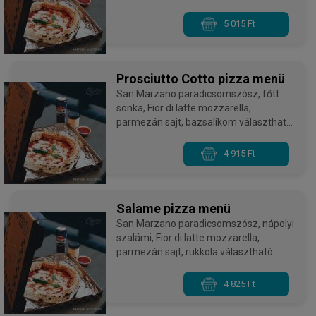
bazsalikom választható szósszal,
választható üdítővel, mini tiramisuval
5 015 Ft
Prosciutto Cotto pizza menü
San Marzano paradicsomszósz, főtt
sonka, Fior di latte mozzarella,
parmezán sajt, bazsalikom választható
szósszal, választható üdítővel, mini
tiramisuval
4 915 Ft
Salame pizza menü
San Marzano paradicsomszósz, nápolyi
szalámi, Fior di latte mozzarella,
parmezán sajt, rukkola választható
szósszal, választható üdítővel, mini
tiramisuval
4 825 Ft