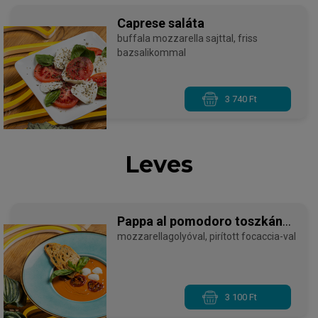
Caprese saláta
buffala mozzarella sajttal, friss
bazsalikommal
3 740 Ft
Leves
Pappa al pomodoro toszkán
paradicsomleves
mozzarellagolyóval, pirított focaccia-val
3 100 Ft