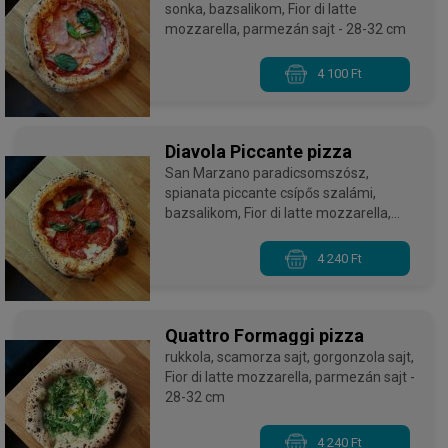
sonka, bazsalikom, Fior di latte
mozzarella, parmezán sajt - 28-32 cm
4 100 Ft
Diavola Piccante pizza
San Marzano paradicsomszósz,
spianata piccante csípős szalámi,
bazsalikom, Fior di latte mozzarella,
parmezán sajt - 28-32 cm
4 240 Ft
Quattro Formaggi pizza
rukkola, scamorza sajt, gorgonzola sajt,
Fior di latte mozzarella, parmezán sajt -
28-32 cm
4 240 Ft