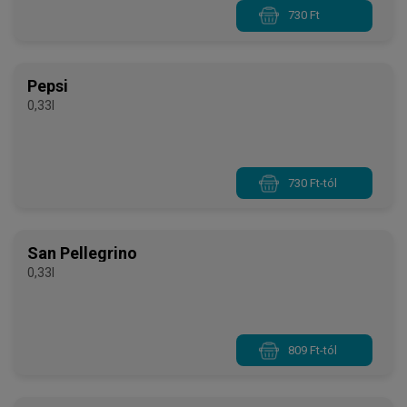
730 Ft
Pepsi
0,33l
730 Ft-tól
San Pellegrino
0,33l
809 Ft-tól