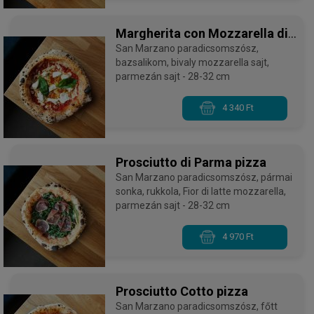
Margherita con Mozzarella di
Buffala pizza
San Marzano paradicsomszósz,
bazsalikom, bivaly mozzarella sajt,
parmezán sajt - 28-32 cm
4 340 Ft
Prosciutto di Parma pizza
San Marzano paradicsomszósz, pármai
sonka, rukkola, Fior di latte mozzarella,
parmezán sajt - 28-32 cm
4 970 Ft
Prosciutto Cotto pizza
San Marzano paradicsomszósz, főtt