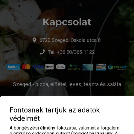
Kapcsolat
6720 Szeged, Oskola utca 8.
Tel:
+36 20/365-1122
Szeged - pizza, előétel, leves, tészta és saláta
Fontosnak tartjuk az adatok
© GURU - Pizza Pasta Coffee Brunch - 2026 |
ÁSZF
|
védelmét
Adatvédelem
| Üzemeltető:
A böngészési élmény fokozása, valamint a forgalom
elemzése érdekében sütiket (cookie) használunk. A