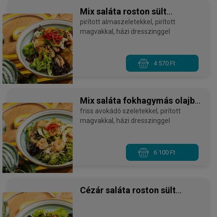
Mix saláta roston sült
csirkemellel
pirított almaszeletekkel, pirított
magvakkal, házi dresszinggel
4 570 Ft
Mix saláta fokhagymás olajba
forgatott garnélarákkal
friss avokádó szeletekkel, pirított
magvakkal, házi dresszinggel
6 100 Ft
Cézár saláta roston sült
csirkemellcsíkokkal