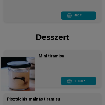
480 Ft
Desszert
Mini tiramisu
1 800 Ft
Pisztáciás-málnás tiramisu