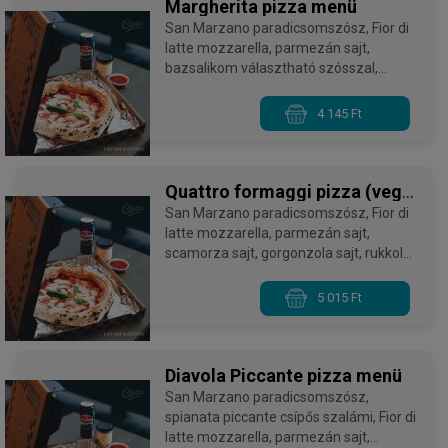
Margherita pizza menü
San Marzano paradicsomszósz, Fior di
latte mozzarella, parmezán sajt,
bazsalikom választható szósszal,
választható üdítővel, mini tiramisuval
4 145 Ft
Quattro formaggi pizza (vega)
menü
San Marzano paradicsomszósz, Fior di
latte mozzarella, parmezán sajt,
scamorza sajt, gorgonzola sajt, rukkola
választható szósszal, választható
üdítővel, mini tiramisuval
5 015 Ft
Diavola Piccante pizza menü
San Marzano paradicsomszósz,
spianata piccante csípős szalámi, Fior di
latte mozzarella, parmezán sajt,