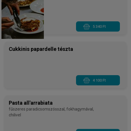
bolognese
5 340 Ft
Cukkinis papardelle tészta
4 100 Ft
Pasta all'arrabiata
fűszeres paradicsomszósszal, fokhagymával,
chilivel