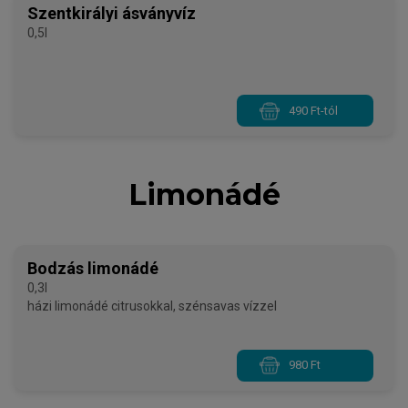
Szentkirályi ásványvíz
0,5l
490 Ft-tól
Limonádé
Bodzás limonádé
0,3l
házi limonádé citrusokkal, szénsavas vízzel
980 Ft