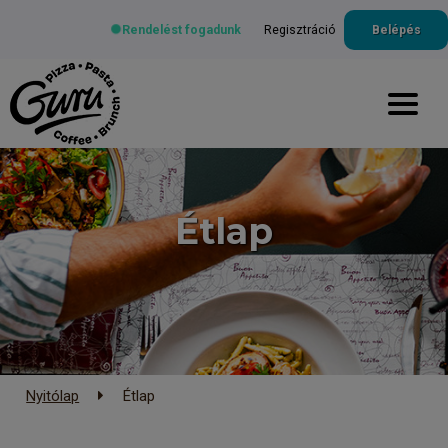
Rendelést fogadunk
Regisztráció
Belépés
Étlap
Nyitólap
Étlap