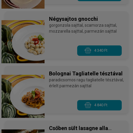
Négysajtos gnocchi
gorgonzola sajttal, scamorza sajttal,
mozzarella sajttal, parmezán sajttal
4 340 Ft
Bolognai Tagliatelle tésztával
paradicsomos ragu tagliatelle tésztával,
érlelt parmezán sajttal
4 840 Ft
Csőben sült lasagne alla